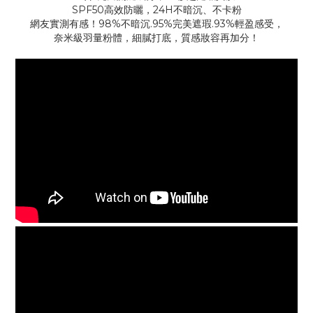
SPF50高效防曬，24H不暗沉、不卡粉
網友實測有感！98%不暗沉.95%完美遮瑕.93%輕盈感受，
奈米級羽量粉體，細膩打底，質感妝容再加分！