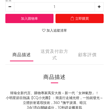
數量
加入購物車
立即購買
加入追蹤清單
送貨及付款方
商品描述
顧客評價
式
商品描述
韓瑜全新代言、購物專家禹安大推－新一代「女神氣墊」！
小明星節目熱議【CQ小光圈】：簡直行走補光燈，一拍就發光～
立體折射遮瑕技術，360 °撫平淚溝、暗沉
3合1亮白關鍵成分，10秒趕走蠟黃肌