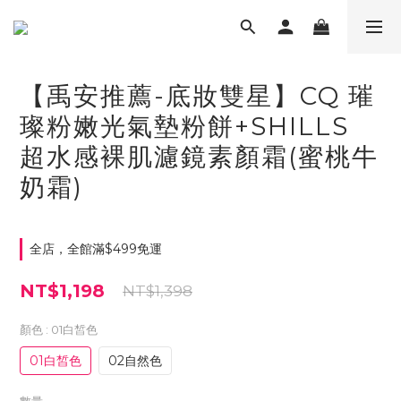
【禹安推薦-底妝雙星】CQ 璀
璨粉嫩光氣墊粉餅+SHILLS
超水感裸肌濾鏡素顏霜(蜜桃牛
奶霜)
全店，全館滿$499免運
NT$1,198
NT$1,398
顏色
: 01白皙色
01白皙色
02自然色