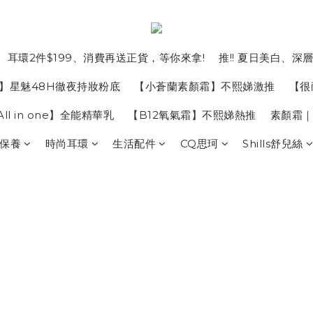
、耳環2件$199、消費再送正貨，等你來拿!
推!! 夏日美白、深
】星魅48H徹夜持妝粉底
【小蒼蘭素顏霜】不熙娣激推
【很
All in one】全能精華乳
【B12氧氣霜】不熙娣熱推
素顏霜
保養
時尚耳環
生活配件
CQ思珂
Shills舒兒絲