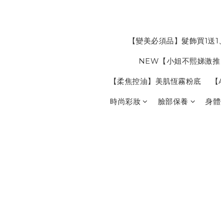
【變美必須品】髮飾買1送1
NEW【小姐不熙娣激推
【柔焦控油】美肌恆霧粉底
【
時尚彩妝
臉部保養
身體