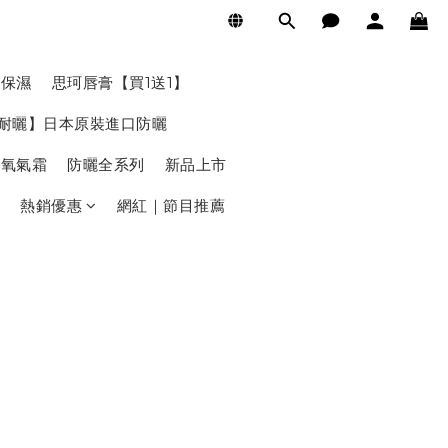
層保濕
思珂唇膏【買1送1】
耐曬】日本原裝進口防曬
｜氧氣霜
防曬全系列
新品上市
熱銷優惠
網紅｜節目推薦