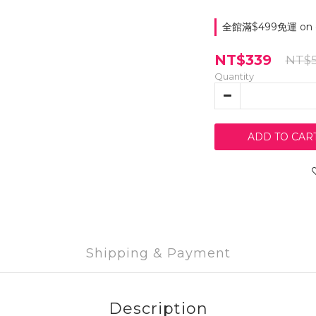
全館滿$499免運 on o
NT$339
NT$
Quantity
ADD TO CAR
Shipping & Payment
Description