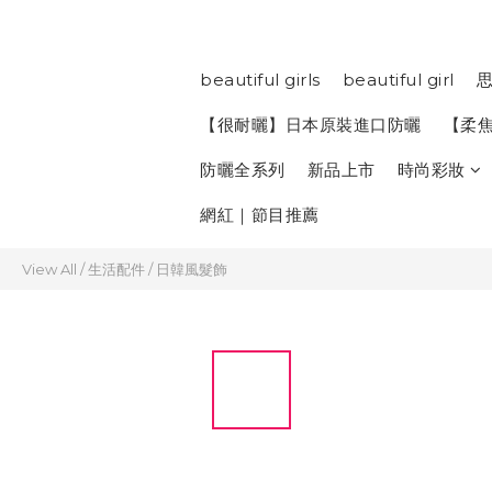
beautiful girls
beautiful girl
思
【很耐曬】日本原裝進口防曬
【柔
防曬全系列
新品上市
時尚彩妝
網紅｜節目推薦
View All
/
生活配件
/
日韓風髮飾