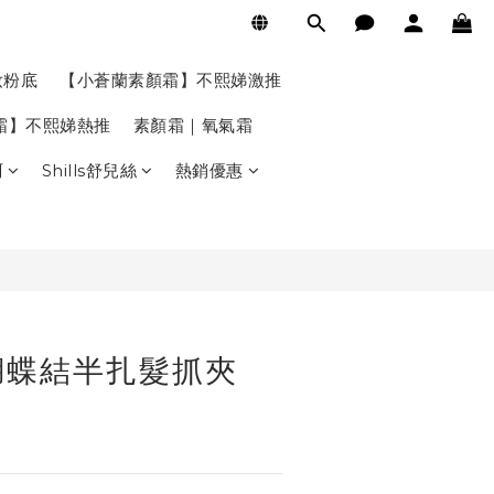
BUY NOW
妝粉底
【小蒼蘭素顏霜】不熙娣激推
氣霜】不熙娣熱推
素顏霜｜氧氣霜
珂
Shills舒兒絲
熱銷優惠
蝴蝶結半扎髮抓夾