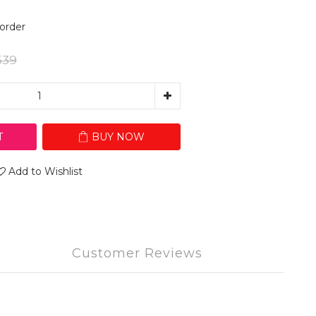
rder
539
T
BUY NOW
Add to Wishlist
Customer Reviews