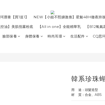
珂唇膏【買1送1】
NEW【小姐不熙娣激推】星魅48H徹夜持
焦控油】美肌恆霧粉底
【All in one】全能精華乳
【B12氧
臉部保養
身體保養
時尚耳環
生活配件
CQ思
韓系珍珠
用    途：頭髮造型
材    質：合金、ABS