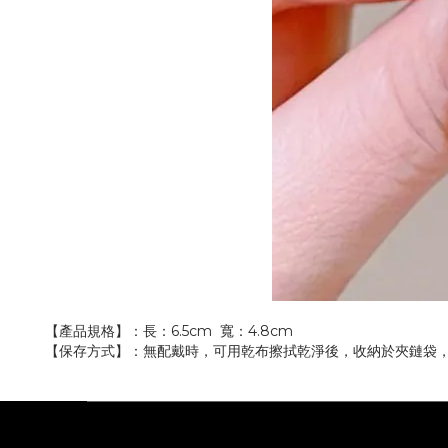
【產品規格】：長：6.5cm 寬：4.8cm
【保存方式】：無配戴時，可用乾布擦拭乾淨後，收納於夾鏈袋