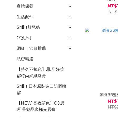
NT$
身體保養
NT$
生活配件
Shills舒兒絲
CQ思珂
網紅｜節目推薦
私密精選
【持久不掉色】思珂 好萊
霧時尚絲絨唇膏
Shills 日本原裝進口防曬噴
霧
瀏海BB髮
NT$
【NEW 長效顯色】CQ思
NT$
珂 星魅晶璨極光唇膏