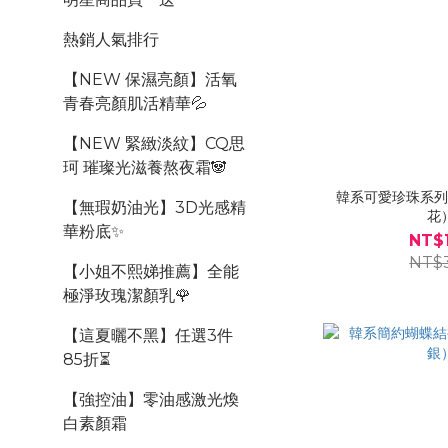
熱銷人氣排行
【NEW 保濕亮顏】活氧
青春亮顏肌活精華💦
【NEW 緊緻淡紋】CQ思
珂 璀璨光滋養熬夜霜🐼
韓系可愛珍珠系
【無瑕奶油光】3D光感精
花
華粉底✨
NT$
NT$
【小姐不熙娣推薦】全能
極淨玫瑰潔顏乳🌹
【這夏曬不黑】任選3件
85折⏳
【強控油】零油感激光煥
白素顏霜