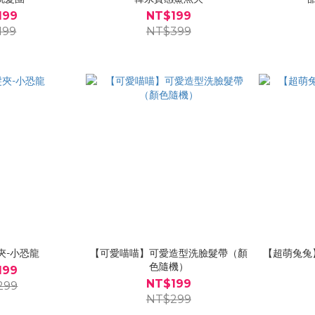
199
NT$199
199
NT$399
夾-小恐龍
【可愛喵喵】可愛造型洗臉髮帶（顏
【超萌兔兔
色隨機）
199
NT$199
299
NT$299