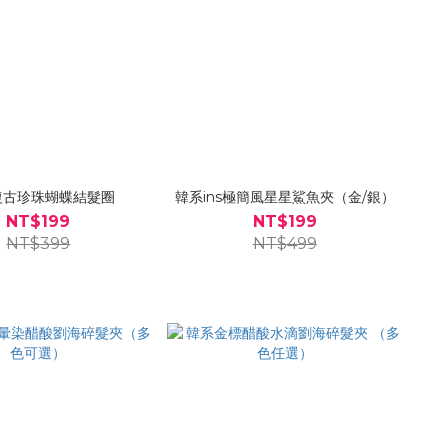
復古珍珠蝴蝶結髮圈
韓系ins極簡風星星鯊魚夾（金/銀）
NT$199
NT$199
NT$399
NT$499