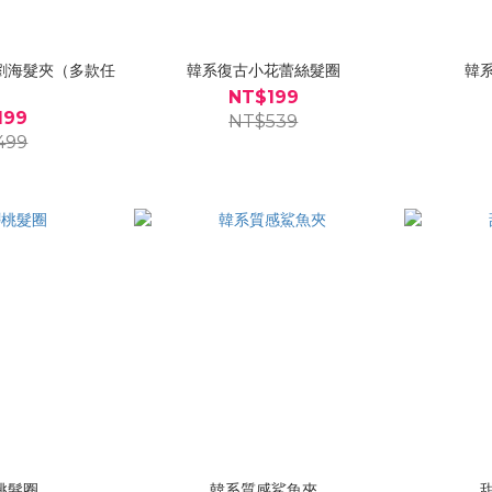
劉海髮夾（多款任
韓系復古小花蕾絲髮圈
韓
）
NT$199
199
NT$539
499
桃髮圈
韓系質感鯊魚夾