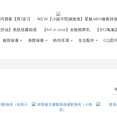
珂唇膏【買1送1】
NEW【小姐不熙娣激推】星魅48H徹夜持
焦控油】美肌恆霧粉底
【All in one】全能精華乳
【B12氧
臉部保養
身體保養
時尚耳環
生活配件
CQ思