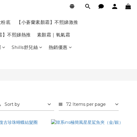
妝粉底
【小蒼蘭素顏霜】不熙娣激推
氣霜】不熙娣熱推
素顏霜｜氧氣霜
珂
Shills舒兒絲
熱銷優惠
Sort by
72 Items per page