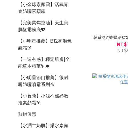
【小金球素顏霜】活氧青
春防曬素顏霜
【完美柔焦控油】天生美
肌恆霧粉底💖
韓系簡約蝴蝶結褶
【小明星推薦】B12亮顏氧
NT$
氣霜🌸
NT$
【一週有感】穩定肌膚|全
能草本精華乳🍀
【小明星節目推薦】很耐
曬防曬噴霧系列🌞
【小蒼蘭】小姐不熙娣激
推素顏霜🌸
熱銷優惠
【水潤牛奶肌】爆水素顏