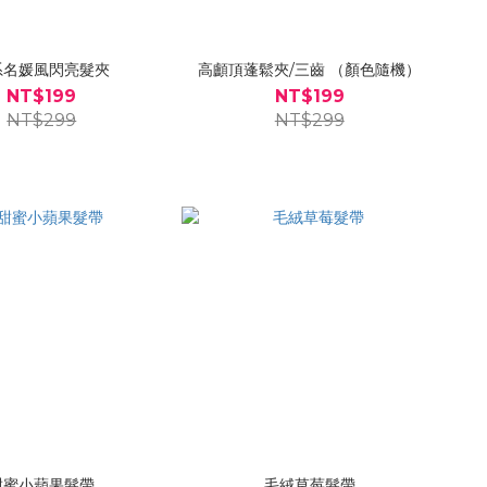
系名媛風閃亮髮夾
高顱頂蓬鬆夾/三齒 （顏色隨機）
NT$199
NT$199
NT$299
NT$299
甜蜜小蘋果髮帶
毛絨草莓髮帶