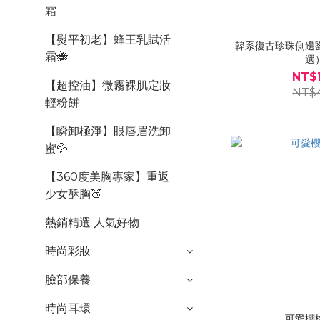
霜
【熨平初老】蜂王乳賦活
韓系復古珍珠側邊
霜🐝
選
NT$
【超控油】微霧裸肌定妝
NT$
輕粉餅
【瞬卸極淨】眼唇眉洗卸
蜜💦
【360度美胸專家】重返
少女酥胸🍑
熱銷精選 人氣好物
時尚彩妝
臉部保養
時尚耳環
可愛櫻