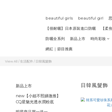
beautiful girls
beautiful girl
思
【很耐曬】日本原裝進口防曬
【柔
防曬全系列
新品上市
時尚彩妝
網紅｜節目推薦
View All
/
生活配件
/
日韓風髮飾
日韓風髮飾
新品上市
new【小姐不熙娣激推】
CQ星魅光透水潤粉底
明星商品買一送一