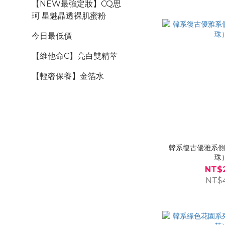
【NEW最強定妝】CQ思
珂 星魅晶透裸肌蜜粉
今日最低價
【維他命C】亮白雙精萃
【輕奢保養】金箔水
韓系復古優雅系
珠
NT$
NT$