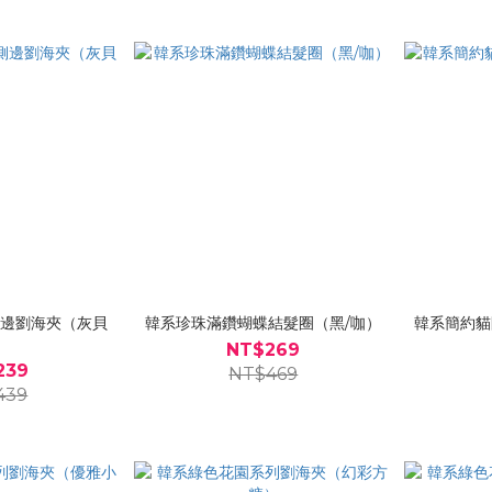
側邊劉海夾（灰貝
韓系珍珠滿鑽蝴蝶結髮圈（黑/咖）
韓系簡約貓
）
NT$269
239
NT$469
439