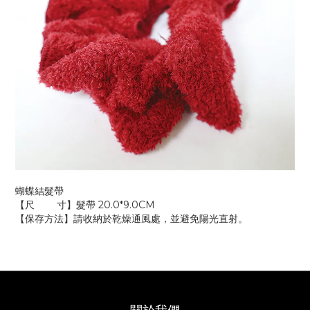
蝴蝶結髮帶
【尺 寸】髮帶 20.0*9.0CM
【保存方法】請收納於乾燥通風處，並避免陽光直射。