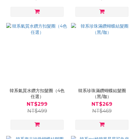
韓系氣質水鑽方扣髮圈（4色
韓系珍珠滿鑽蝴蝶結髮圈
任選）
（黑/咖）
NT$299
NT$269
NT$499
NT$469