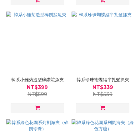
韓系小雏菊造型碎鑽鯊魚夾
韓系珍珠蝴蝶結半扎髮抓夾
NT$399
NT$339
NT$599
NT$539