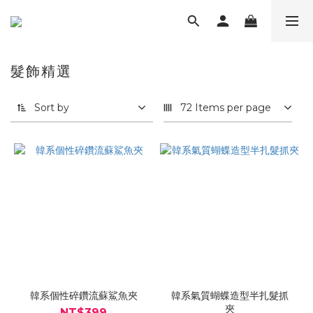
髮飾精選
Sort by
72 Items per page
韓系個性碎鑽流蘇鯊魚夾
韓系氣質蝴蝶造型半扎髮抓
夾
NT$399