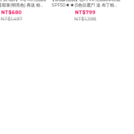
遮瑕筆(明亮色) 再送 粉底
SPF50★★(5色任選)*1 送 布丁粉底
刷-巴鈺推薦
刷*1
NT$680
NT$799
NT$1,497
NT$1,398