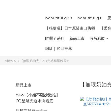
beautiful girls
beautiful girl
思
【很耐曬】日本原裝進口防曬
【柔
防曬全系列
新品上市
時尚彩妝
網紅｜節目推薦
View All
/
【無瑕奶油光】3D光感精華粉底✨
【無瑕奶油
新品上市
new【小姐不熙娣激推】
CQ星魅光透水潤粉底
明星商品買一送一