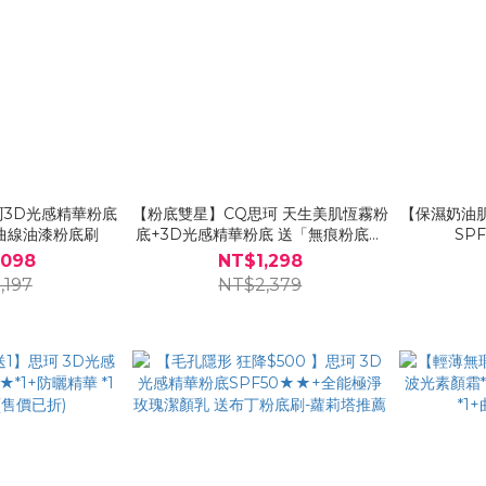
珂3D光感精華粉底
【粉底雙星】CQ思珂 天生美肌恆霧粉
【保濕奶油肌
+曲線油漆粉底刷
底+3D光感精華粉底 送「無痕粉底平
SP
頭刷」
,098
NT$1,298
,197
NT$2,379