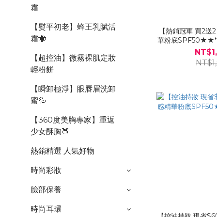
霜
【熨平初老】蜂王乳賦活
【熱銷冠軍 買2送2
霜🐝
華粉底SPF50★★*
「遮瑕筆#明亮
NT$1
【超控油】微霧裸肌定妝
NT$1
輕粉餅
【瞬卸極淨】眼唇眉洗卸
蜜💦
【360度美胸專家】重返
少女酥胸🍑
熱銷精選 人氣好物
時尚彩妝
臉部保養
時尚耳環
【控油持妝 現省$6