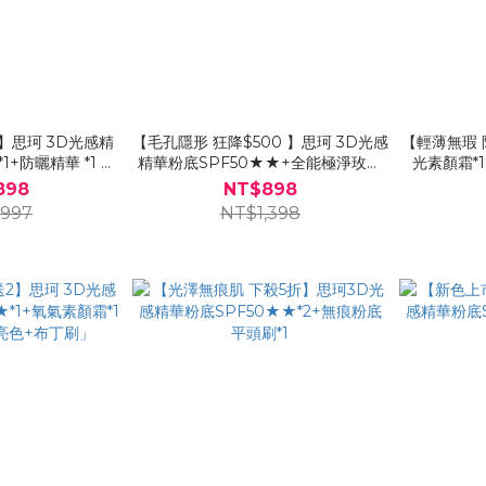
】思珂 3D光感精
【毛孔隱形 狂降$500 】思珂 3D光感
【輕薄無瑕 
1+防曬精華 *1 送
精華粉底SPF50★★+全能極淨玫瑰
光素顏霜*
(售價已折)
潔顏乳 送布丁粉底刷-蘿莉塔推薦
*1
898
NT$898
,997
NT$1,398