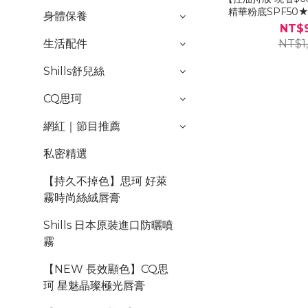
精華粉底SPF50★
身體保養
NT$
NT$1
生活配件
Shills舒兒絲
CQ思珂
網紅｜節目推薦
私密精選
【持久不掉色】思珂 好萊
霧時尚絲絨唇膏
Shills 日本原裝進口防曬噴
霧
【NEW 長效顯色】CQ思
珂 星魅晶璨極光唇膏