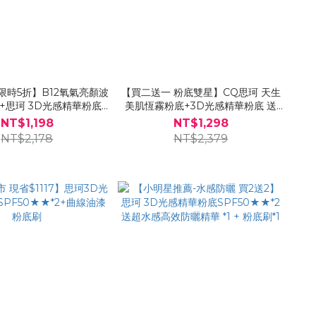
限時5折】B12氧氣亮顏波
【買二送一 粉底雙星】CQ思珂 天生
1+思珂 3D光感精華粉底
美肌恆霧粉底+3D光感精華粉底 送
+曲線油漆粉底刷*1
「無痕粉底平頭刷」
NT$1,198
NT$1,298
NT$2,178
NT$2,379