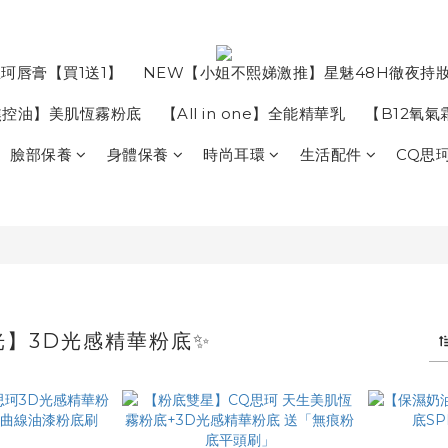
珂唇膏【買1送1】
NEW【小姐不熙娣激推】星魅48H徹夜持
焦控油】美肌恆霧粉底
【All in one】全能精華乳
【B12氧
臉部保養
身體保養
時尚耳環
生活配件
CQ思
光】3D光感精華粉底✨