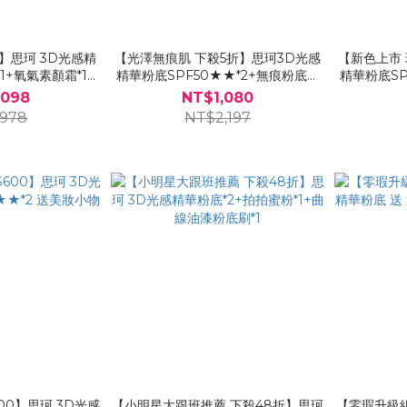
】思珂 3D光感精
【光澤無痕肌 下殺5折】思珂3D光感
【新色上市 
1+氧氣素顏霜*1送
精華粉底SPF50★★*2+無痕粉底平
精華粉底SP
色+布丁刷」
頭刷*1
,098
NT$1,080
,978
NT$2,197
00】思珂 3D光感
【小明星大跟班推薦 下殺48折】思珂
【零瑕升級組