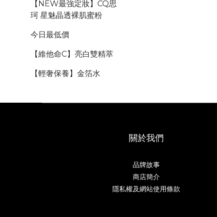
【NEW最強定妝】CQ思
珂 星魅晶透裸肌蜜粉
今日最低價
【維他命C】亮白雙精萃
【輕奢保養】金箔水
關於我們
品牌故事
商店簡介
隱私權及網站使用條款