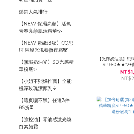
熱銷人氣排行
【NEW 保濕亮顏】活氧
青春亮顏肌活精華💦
【NEW 緊緻淡紋】CQ思
珂 璀璨光滋養熬夜霜🐼
【光澤奶油肌】思
【無瑕奶油光】3D光感精
SPF50★★*2
華粉底✨
NT$1
NT$2
【小姐不熙娣推薦】全能
極淨玫瑰潔顏乳🌹
【這夏曬不黑】任選3件
85折⏳
【強控油】零油感激光煥
白素顏霜