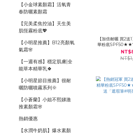
【小金球素顏霜】活氧青
春防曬素顏霜
【完美柔焦控油】天生美
肌恆霧粉底💖
【加倍耐曬 買2送1
【小明星推薦】B12亮顏氧
華粉底SPF50★★*
氣霜🌸
粉底刷*1 
NT$
NT$1
【一週有感】穩定肌膚|全
能草本精華乳🍀
【小明星節目推薦】很耐
曬防曬噴霧系列🌞
【小蒼蘭】小姐不熙娣激
推素顏霜🌸
熱銷優惠
【水潤牛奶肌】爆水素顏