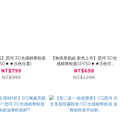
】思珂 3D光感精華粉底
【無痕美肌組 新色上市】思珂 3D光
F50★★(6色任選)
感精華粉底SPF50★★(5色可
選)*1+玫瑰金油漆粉底刷*1
NT$799
NT$698
NT$999
NT$1,298