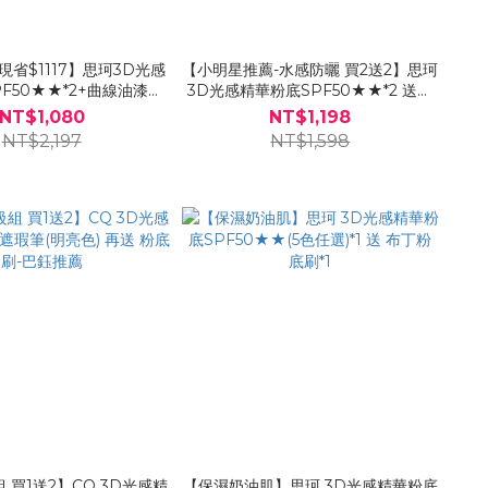
現省$1117】思珂3D光感
【小明星推薦-水感防曬 買2送2】思珂
F50★★*2+曲線油漆粉
3D光感精華粉底SPF50★★*2 送超
底刷
水感高效防曬精華 *1 + 粉底刷*1
NT$1,080
NT$1,198
NT$2,197
NT$1,598
 買1送2】CQ 3D光感精
【保濕奶油肌】思珂 3D光感精華粉底