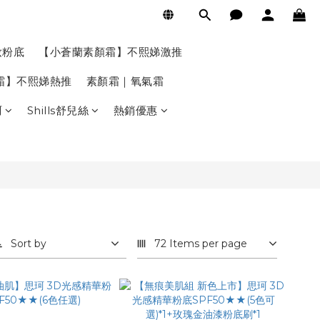
妝粉底
【小蒼蘭素顏霜】不熙娣激推
氣霜】不熙娣熱推
素顏霜｜氧氣霜
珂
Shills舒兒絲
熱銷優惠
Sort by
72 Items per page