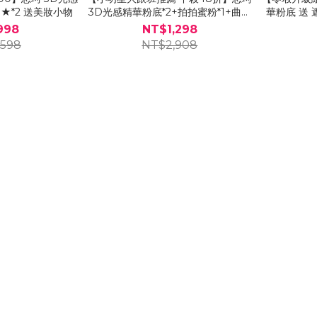
★*2 送美妝小物
3D光感精華粉底*2+拍拍蜜粉*1+曲線
華粉底 送 
油漆粉底刷*1
998
NT$1,298
,598
NT$2,908