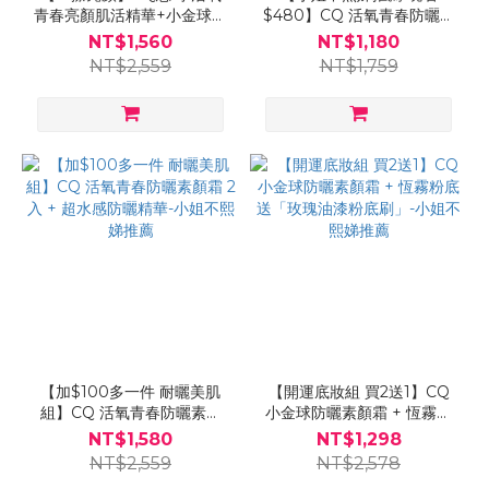
青春亮顏肌活精華+小金球素
$480】CQ 活氧青春防曬素
顏霜 送油漆刷
顏霜+微霧裸肌輕粉餅 送
NT$1,560
NT$1,180
「斜邊美妝蛋」-超完美素顏
NT$2,559
NT$1,759
【加$100多一件 耐曬美肌
【開運底妝組 買2送1】CQ
組】CQ 活氧青春防曬素顏
小金球防曬素顏霜 + 恆霧粉
霜 2入 + 超水感防曬精華-小
底 送「玫瑰油漆粉底刷」-小
NT$1,580
NT$1,298
姐不熙娣推薦
姐不熙娣推薦
NT$2,559
NT$2,578