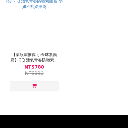
【葉欣眉推薦 小金球素顏
霜】CQ 活氧青春防曬素顏
霜-小姐不熙娣推薦
NT$780
NT$980