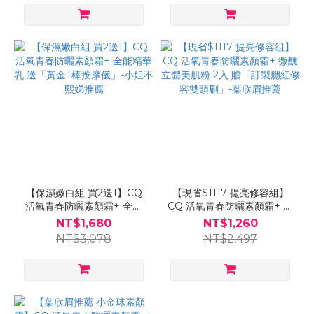
【保濕嫩白組 買2送1】CQ
【現省$1117 提亮修容組】
活氧青春防曬素顏霜+ 全能
CQ 活氧青春防曬素顏霜+ 微
精華乳 送「黃金T棒按摩
醺立體美肌粉 2入 贈「訂製
NT$1,680
NT$1,260
儀」-小姐不熙娣推薦
腮紅修容雙頭刷」-葉欣眉推
NT$3,078
NT$2,497
薦