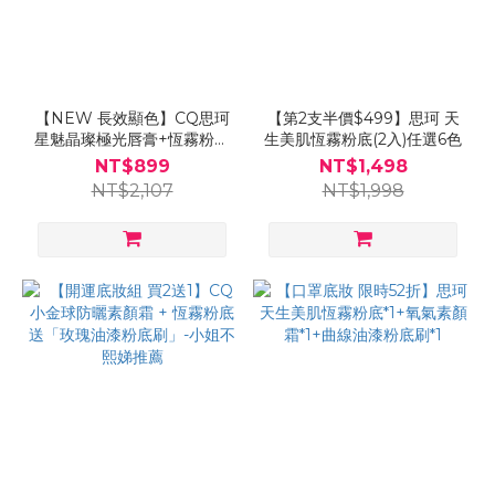
【NEW 長效顯色】CQ思珂
【第2支半價$499】思珂 天
星魅晶璨極光唇膏+恆霧粉底
生美肌恆霧粉底(2入)任選6色
送粉底刷
NT$899
NT$1,498
NT$2,107
NT$1,998