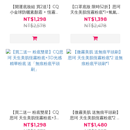
【開運底妝組 買2送1】CQ
【口罩底妝 限時52折】思珂
小金球防曬素顏霜 + 恆霧粉
天生美肌恆霧粉底*1+氧氣素
底 送「玫瑰油漆粉底刷」-小
顏霜*1+曲線油漆粉底刷*1
NT$1,298
NT$1,398
姐不熙娣推薦
NT$2,578
NT$2,478
【買二送一 粉底雙星】CQ
【微霧美肌 送無痕平頭刷】
思珂 天生美肌恆霧粉底+3D
思珂 天生美肌恆霧粉底*2 送
光感精華粉底 送「無痕粉底
無痕粉底平頭刷*1
NT$1,298
NT$1,480
平頭刷」