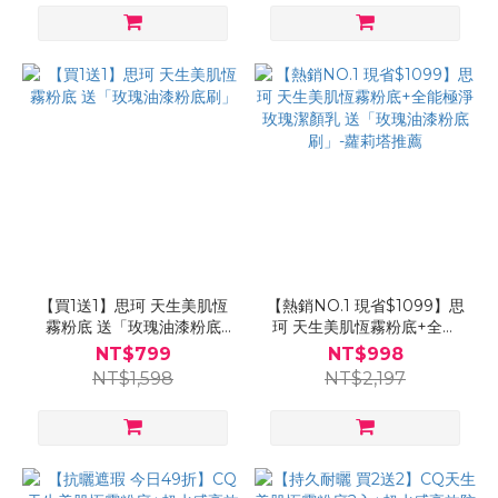
【買1送1】思珂 天生美肌恆
【熱銷NO.1 現省$1099】思
霧粉底 送「玫瑰油漆粉底
珂 天生美肌恆霧粉底+全能
刷」
極淨玫瑰潔顏乳 送「玫瑰油
NT$799
NT$998
漆粉底刷」-蘿莉塔推薦
NT$1,598
NT$2,197