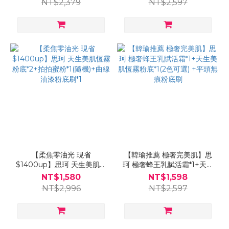
NT$2,379
NT$2,597
【柔焦零油光 現省
【韓瑜推薦 極奢完美肌】思
$1400up】思珂 天生美肌恆
珂 極奢蜂王乳賦活霜*1+天生
霧粉底*2+拍拍蜜粉*1(隨
美肌恆霧粉底*1(2色可選)
NT$1,580
NT$1,598
機)+曲線油漆粉底刷*1
+平頭無痕粉底刷
NT$2,996
NT$2,597