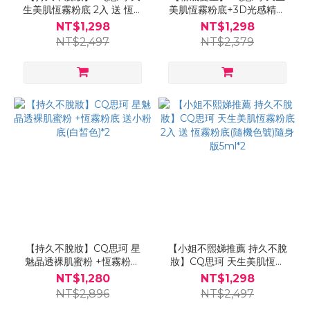
生美肌恆霧粉底 2入 送 恆霧
美肌恆霧粉底+3D光感精華
粉底(隨機色號)隨身版5ml*2
粉底 送「無痕粉底平頭刷」
NT$1,298
NT$1,298
NT$2,497
NT$2,379
【持久不脫妝】CQ思珂 星
【小姐不熙娣推薦 持久不脫
魅晶透裸肌蜜粉 +恆霧粉底
妝】CQ思珂 天生美肌恆霧
送小粉底(白皙色)*2
粉底 2入 送 恆霧粉底(隨機色
NT$1,280
NT$1,298
號)隨身版5ml*2
NT$2,896
NT$2,497