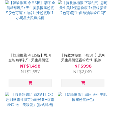
【韓瑜推薦 今日5折】思珂
【持妝無極限 下殺5折】思珂
全能精華乳*1+天生美肌恆霧
天生美肌恆霧粉底*1+眼線膠
粉底*1(2色可選)+曲線油漆粉
筆(2色可選)*1+曲線油漆粉底
NT$1,498
NT$998
底刷*1-小明星大跟班推薦
刷*1
NT$2,697
NT$2,067