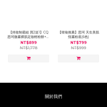
【持妝制霸組 買2送1】CQ
【韓瑜推薦】思珂 天生美肌
思珂微霧裸肌定妝輕粉餅+恆
恆霧粉底(6色)
霧粉底 送「美妝蛋」(款式隨
NT$899
NT$799
機)
NT$1,778
NT$999
關於我們