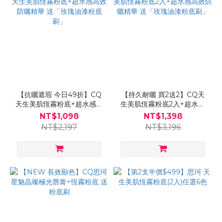
【抗曬遮瑕 今日49折】CQ
【持久耐曬 買2送2】CQ天
天生美肌恆霧粉底+超水感高
生美肌恆霧粉底2入+超水感
效防曬精華 送「玫瑰油漆粉
高效防曬精華 送「玫瑰油漆
NT$1,098
NT$1,398
底刷」
粉底刷」
NT$2,197
NT$3,196