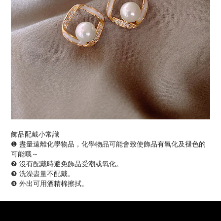
飾品配戴小常識
❶ 盡量遠離化學物品，化學物品可能會致使飾品有氧化及褪色的
可能哦～
❷ 沒有配戴時避免飾品受潮或氧化。
❸ 洗澡盡量不配戴。
❹ 外出可用酒精棉擦拭。