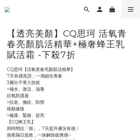
【透亮美顏】CQ思珂 活氧青
春亮顏肌活精華+極奢蜂王乳
賦活霜 -下殺7折
CQ思珂【活氧青春亮顏肌活精華】
7天有感見證，一滴鎖住青春
3層分子導入技術
>補水、激活、滋養
抗氧防護盾
>抗老、撫紋、防禦
煥顏修復
>修護、緊緻、提亮
【CQ蜂王乳】
與時間抗「痕」，7天提升膚況有感！
熬夜隔日急救，一抹解除疲憊感~