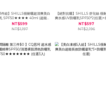
3件組】SHILLS很耐曬超清爽美白
【絕對抗曬】SHILLS 舒兒絲 很
SPF50★★★★ 40ml (超能長
爽水感UV防曬乳SPF50*2(任選)
效/美肌柔護/輕透水感)
對隱形超水感防曬凝乳*2
NT$599
NT$597
NT$1,197
NT$2,196