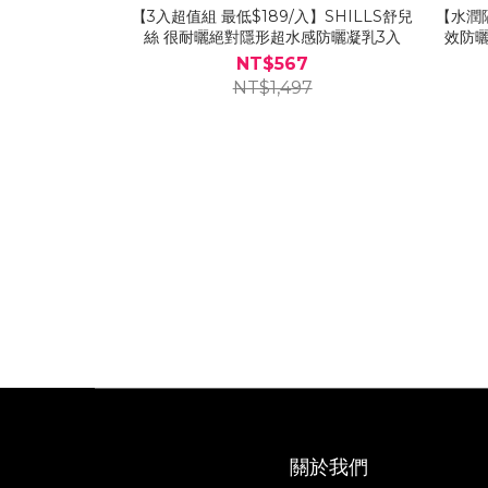
【3入超值組 最低$189/入】SHILLS舒兒
【水潤隔
絲 很耐曬絕對隱形超水感防曬凝乳3入
效防曬
SP
NT$567
NT$1,497
關於我們