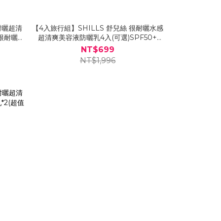
耐曬超清
【4入旅行組】SHILLS 舒兒絲 很耐曬水感
+很耐曬絕
超清爽美容液防曬乳4入(可選)SPF50+
PA++++
NT$699
NT$1,996