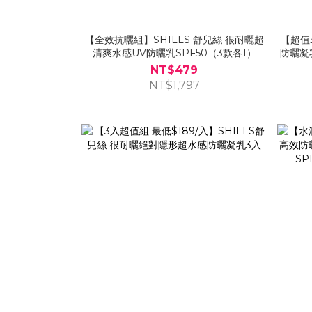
【全效抗曬組】SHILLS 舒兒絲 很耐曬超
【超值
清爽水感UV防曬乳SPF50（3款各1）
防曬凝乳 
NT$479
NT$1,797