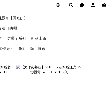
珂唇膏【買1送1】
裝進口防曬
霜
防曬全系列
新品上市
銷優惠
網紅｜節目推薦