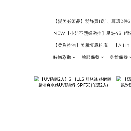
【變美必須品】髮飾買1送1、耳環2件$
NEW【小姐不熙娣激推】星魅48H徹
【柔焦控油】美肌恆霧粉底
【All 
時尚彩妝
臉部保養
身體保養