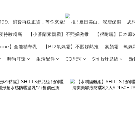
199、消費再送正貨，等你來拿!
推!! 夏日美白、深層保濕
思
夜持妝粉底
【小蒼蘭素顏霜】不熙娣激推
【很耐曬】日本原
in one】全能精華乳
【B12氧氣霜】不熙娣熱推
素顏霜｜氧氣
時尚耳環
生活配件
CQ思珂
Shills舒兒絲
熱