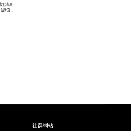
曬超清爽
2(超值任
社群網站