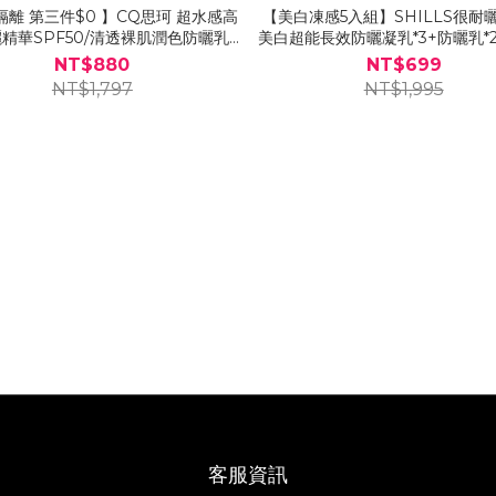
離 第三件$0 】CQ思珂 超水感高
【美白凍感5入組】SHILLS很耐
精華SPF50/清透裸肌潤色防曬乳
美白超能長效防曬凝乳*3+防曬乳*
F50★★★★★★★ (任選3入)
選)
NT$880
NT$699
NT$1,797
NT$1,995
客服資訊