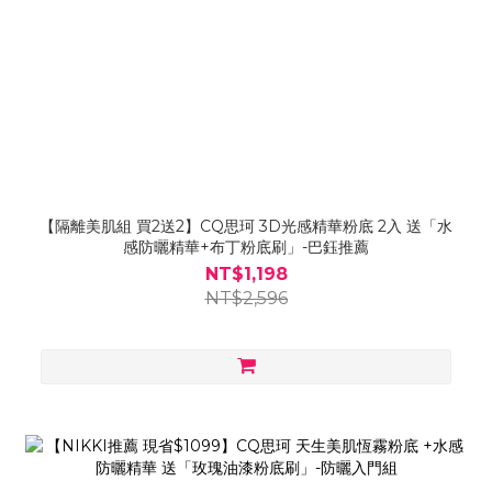
【隔離美肌組 買2送2】CQ思珂 3D光感精華粉底 2入 送「水
感防曬精華+布丁粉底刷」-巴鈺推薦
NT$1,198
NT$2,596