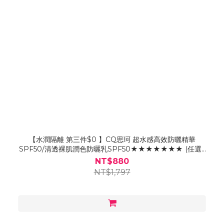
【水潤隔離 第三件$0 】CQ思珂 超水感高效防曬精華
SPF50/清透裸肌潤色防曬乳SPF50★★★★★★★ (任選3
入)
NT$880
NT$1,797