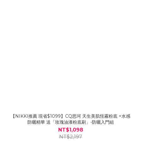
【NIKKI推薦 現省$1099】CQ思珂 天生美肌恆霧粉底 +水感
防曬精華 送「玫瑰油漆粉底刷」-防曬入門組
NT$1,098
NT$2,197