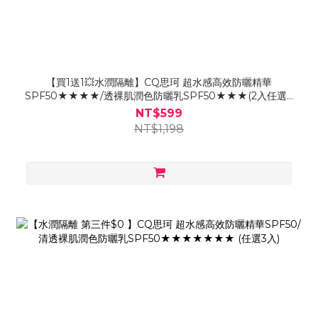
【買1送1💥水潤隔離】CQ思珂 超水感高效防曬精華
SPF50★★★★/透裸肌潤色防曬乳SPF50★★★(2入任選)-
售價已折
NT$599
NT$1,198