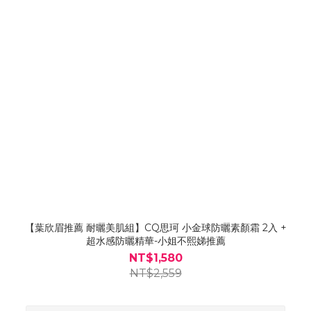
【葉欣眉推薦 耐曬美肌組】CQ思珂 小金球防曬素顏霜 2入 +
超水感防曬精華-小姐不熙娣推薦
NT$1,580
NT$2,559