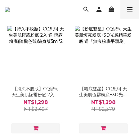
【持久不脫妝】CQ思珂
【粉底雙星】CQ思珂 天
天生美肌恆霧粉底 2入 送
生美肌恆霧粉底+3D光感
恆霧粉底(隨機色號)隨身版
精華粉底 送「無痕粉底平
NT$1,298
NT$1,298
5ml*2
頭刷」
NT$2,497
NT$2,379