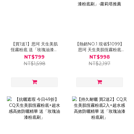
【買1送1】思珂 天生美肌
【熱銷NO.1 現省$1099】
恆霧粉底 送「玫瑰油漆粉
思珂 天生美肌恆霧粉底
底刷」
+全能極淨玫瑰潔顏乳 送
NT$799
NT$998
「玫瑰油漆粉底刷」-蘿莉
NT$1,598
NT$2,197
塔推薦