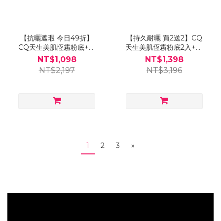
【抗曬遮瑕 今日49折】
【持久耐曬 買2送2】CQ
CQ天生美肌恆霧粉底+超
天生美肌恆霧粉底2入+超
水感高效防曬精華 送「玫
水感高效防曬精華 送「玫
NT$1,098
NT$1,398
瑰油漆粉底刷」
瑰油漆粉底刷」
NT$2,197
NT$3,196
1
2
3
»