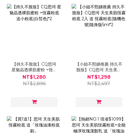
【持久不脫妝】CQ思珂
【小姐不熙娣推薦 持久不
星魅晶透裸肌蜜粉 +恆霧
脫妝】CQ思珂 天生美肌
粉底 送小粉底(白皙色)*2
恆霧粉底 2入 送 恆霧粉底
NT$1,280
NT$1,298
(隨機色號)隨身版5ml*2
NT$2,896
NT$2,497