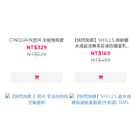
CINQUAIN思珂 全能無暇蜜
【快閃加購】SHILLS 很耐曬
水感超清爽美容液防曬凝乳
NT$329
SPF50 +PA++++
NT$169
NT$529
NT$499