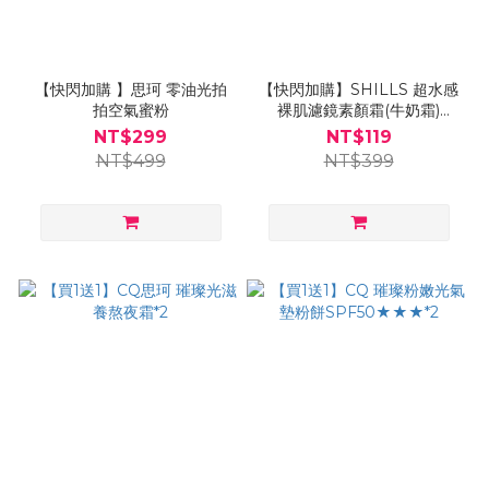
【快閃加購 】思珂 零油光拍
【快閃加購】SHILLS 超水感
拍空氣蜜粉
裸肌濾鏡素顏霜(牛奶霜)
15ML
NT$299
NT$119
NT$499
NT$399