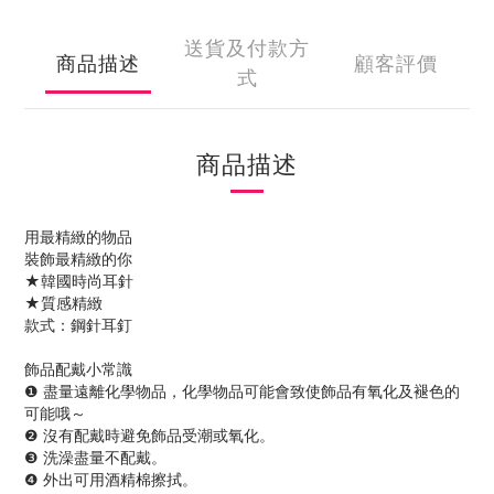
送貨及付款方
商品描述
顧客評價
式
商品描述
用最精緻的物品
裝飾最精緻的你
★韓國時尚耳針
★質感精緻
款式：鋼針耳釘
飾品配戴小常識
❶ 盡量遠離化學物品，化學物品可能會致使飾品有氧化及褪色的
可能哦～
❷ 沒有配戴時避免飾品受潮或氧化。
❸ 洗澡盡量不配戴。
❹ 外出可用酒精棉擦拭。