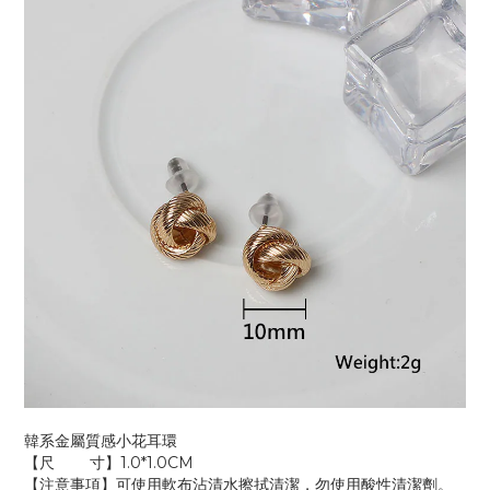
韓系金屬質感小花耳環
【尺 寸】1.0*1.0CM
【注意事項】可使用軟布沾清水擦拭清潔，勿使用酸性清潔劑。