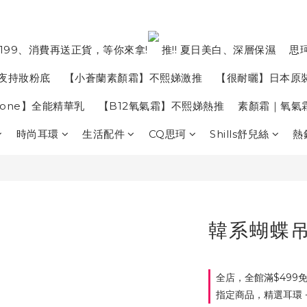
199、消費再送正貨，等你來拿!
推!! 夏日美白、深層保濕
思
夜持妝粉底
【小蒼蘭素顏霜】不熙娣激推
【很耐曬】日本原
in one】全能精華乳
【B12氧氣霜】不熙娣熱推
素顏霜｜氧氣
時尚耳環
生活配件
CQ思珂
Shills舒兒絲
熱
韓系蝴蝶
全店，全館滿$499
指定商品，精選耳環 - 