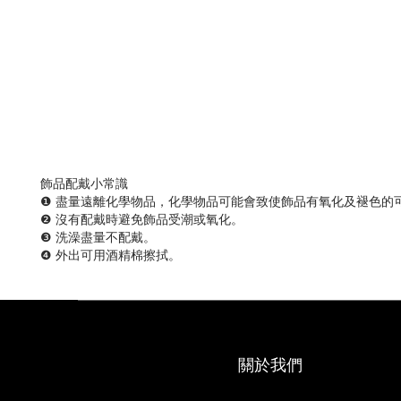
飾品配戴小常識
❶ 盡量遠離化學物品，化學物品可能會致使飾品有氧化及褪色的
❷ 沒有配戴時避免飾品受潮或氧化。
❸ 洗澡盡量不配戴。
❹ 外出可用酒精棉擦拭。
關於我們