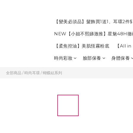
【變美必須品】髮飾買1送1、耳環2件$
NEW【小姐不熙娣激推】星魅48H徹
【柔焦控油】美肌恆霧粉底
【All 
時尚彩妝
臉部保養
身體保養
全部商品
/
時尚耳環
/
蝴蝶結系列