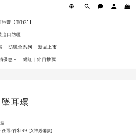
立即購買
珂唇膏【買1送1】
裝進口防曬
霜
防曬全系列
新品上市
銷優惠
網紅｜節目推薦
吊墜耳環
免運
任選2件$199 (女神必備款)