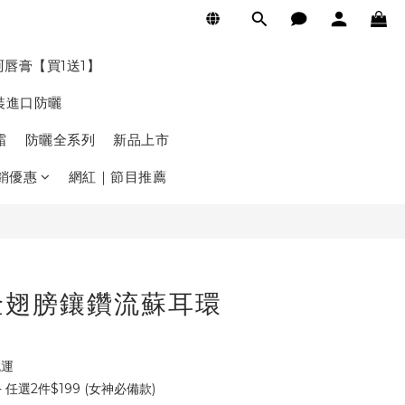
立即購買
珂唇膏【買1送1】
裝進口防曬
霜
防曬全系列
新品上市
銷優惠
網紅｜節目推薦
金翅膀鑲鑽流蘇耳環
免運
任選2件$199 (女神必備款)