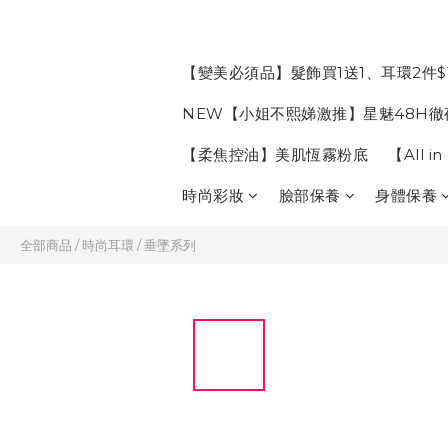
【變美必須品】髮飾買1送1、耳環2件$
NEW【小姐不熙娣激推】星魅48H徹
【柔焦控油】美肌恆霧粉底
【All 
時尚彩妝
臉部保養
身體保養
全部商品
/
時尚耳環
/
垂墜系列