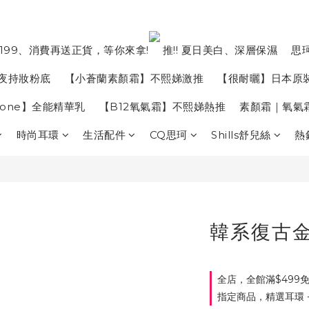
199、消費再送正貨，等你來拿!
推!! 夏日美白、深層保濕
思
夜持妝粉底
【小蒼蘭素顏霜】不熙娣激推
【很耐曬】日本原
in one】全能精華乳
【B12氧氣霜】不熙娣熱推
素顏霜｜氧氣
時尚耳環
生活配件
CQ思珂
Shills舒兒絲
熱
韓系復古
全店，全館滿$499
指定商品，精選耳環 - 