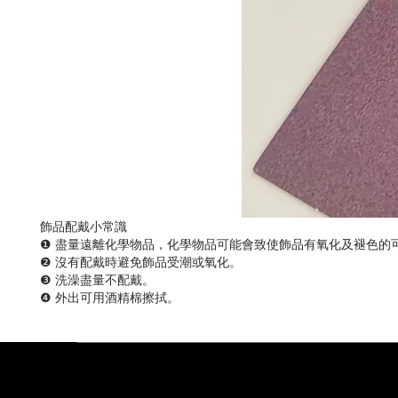
飾品配戴小常識
❶ 盡量遠離化學物品，化學物品可能會致使飾品有氧化及褪色的
❷ 沒有配戴時避免飾品受潮或氧化。
❸ 洗澡盡量不配戴。
❹ 外出可用酒精棉擦拭。