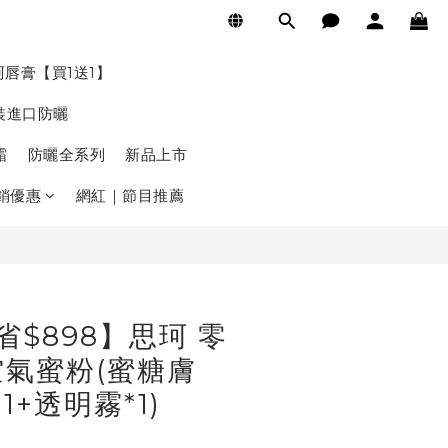
立即購買
珂唇膏【買1送1】
裝進口防曬
霜
防曬全系列
新品上市
銷優惠
網紅｜節目推薦
省$898】思珂 零
氣蜜粉(蜜糖膚
1+透明霧*1)