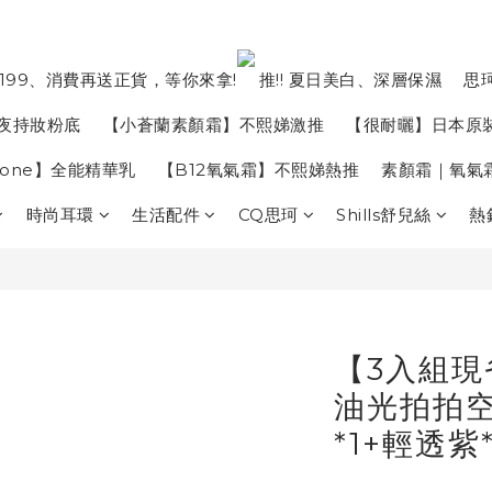
199、消費再送正貨，等你來拿!
推!! 夏日美白、深層保濕
思
夜持妝粉底
【小蒼蘭素顏霜】不熙娣激推
【很耐曬】日本原
in one】全能精華乳
【B12氧氣霜】不熙娣熱推
素顏霜｜氧氣
時尚耳環
生活配件
CQ思珂
Shills舒兒絲
熱
【3入組現
油光拍拍空
*1+輕透紫*