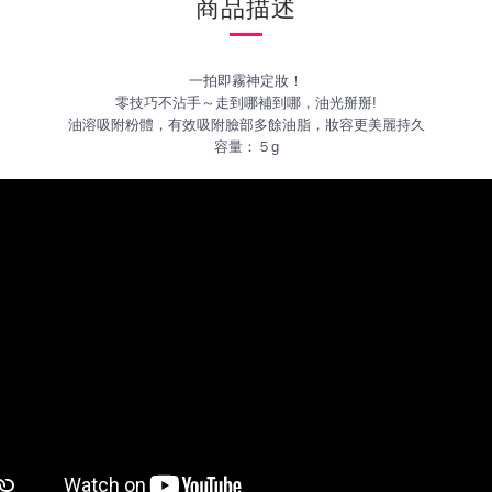
商品描述
一拍即霧神定妝！
零技巧不沾手～走到哪補到哪，油光掰掰!
油溶吸附粉體，有效吸附臉部多餘油脂，妝容更美麗持久
容量：５g