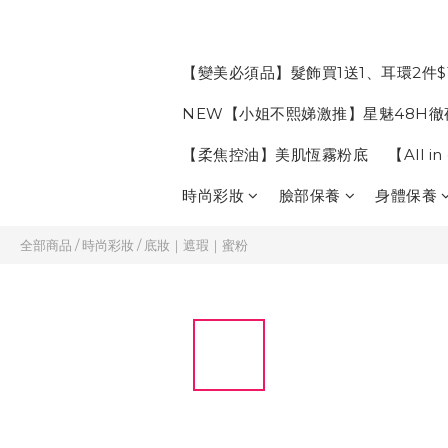
【變美必須品】髮飾買1送1、耳環2件$
NEW【小姐不熙娣激推】星魅48H徹
【柔焦控油】美肌恆霧粉底
【All 
時尚彩妝
臉部保養
身體保養
全部商品
/
時尚彩妝
/
底妝｜遮瑕｜蜜粉