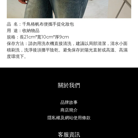
品
名：千鳥格帆布便攜手提化妝包
用
途：收納物品
21cm*
10cm
*
9
cm
規格：
長
寬
厚
保存方法：請勿用洗衣機直接清洗，建議以局部清潔，清水小面
積刷洗，洗淨後須攤平陰乾。避免保存於陽光直射或高溫、高濕
度環境下。
關於我們
品牌故事
商店簡介
隱私權及網站使用條款
客服資訊