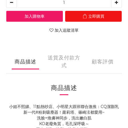
加入購物車
立即購買
加入追蹤清單
送貨及付款方
商品描述
顧客評價
式
商品描述
小姐不熙娣、11點熱吵店、小明星大跟班聯合激推：CQ潔顏乳
新一代#粉刺吸塵器！蘿莉塔、篠崎泫都愛用~
洗臉+煥膚神同步，洗出嫩白肌
KO老廢角質，毛孔深呼吸～