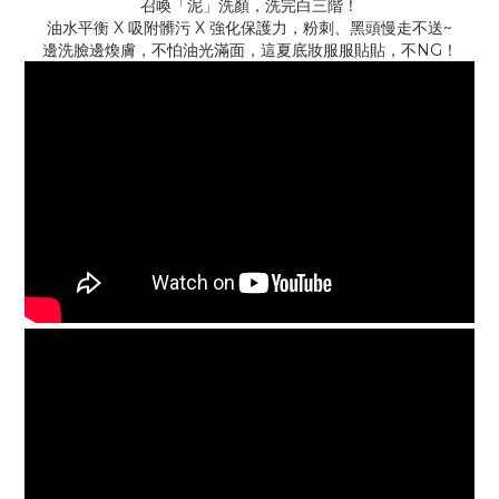
召喚「泥」洗顏，洗完白三階！
油水平衡 X 吸附髒污 X 強化保護力，粉刺、黑頭慢走不送~
邊洗臉邊煥膚，不怕油光滿面，這夏底妝服服貼貼，不NG！