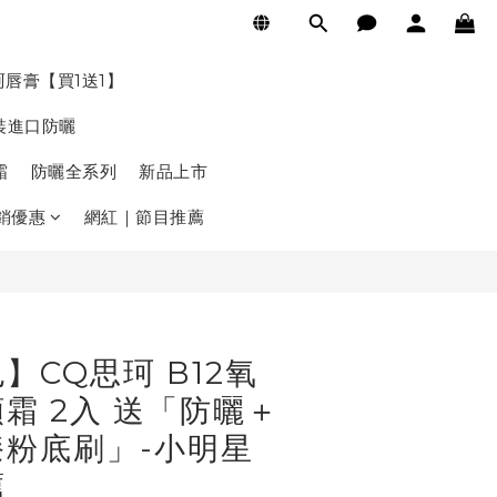
立即購買
珂唇膏【買1送1】
裝進口防曬
霜
防曬全系列
新品上市
銷優惠
網紅｜節目推薦
】CQ思珂 B12氧
霜 2入 送「防曬＋
粉底刷」-小明星
薦