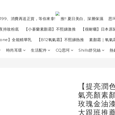
199、消費再送正貨，等你來拿!
推!! 夏日美白、深層保濕
思
夜持妝粉底
【小蒼蘭素顏霜】不熙娣激推
【很耐曬】日本原
in one】全能精華乳
【B12氧氣霜】不熙娣熱推
素顏霜｜氧氣
時尚耳環
生活配件
CQ思珂
Shills舒兒絲
熱
【提亮潤色
氣亮顏素顏
玫瑰金油漆
大跟班推