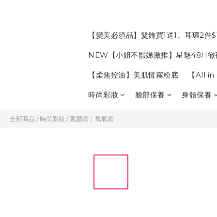
【變美必須品】髮飾買1送1、耳環2件$
NEW【小姐不熙娣激推】星魅48H徹
【柔焦控油】美肌恆霧粉底
【All 
時尚彩妝
臉部保養
身體保養
全部商品
/
時尚彩妝
/
素顏霜｜氧氣霜