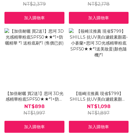
NT$2,379
NT$2,178
加入購物車
加入購物車
【加倍耐曬 買2送1】思珂 3D光
【筱崎泫推薦 現省$799】
感精華粉底SPF50★★*1+防曬
SHILLS 抗UV美白濾鏡素顏霜-
精華 *1 送粉底刷*1 (售價已折)
小蒼蘭+思珂 3D光感精華粉底
NT$898
NT$1,098
SPF50★★*1送美妝蛋(顏色隨
NT$1,997
NT$1,897
機)*1
加入購物車
加入購物車