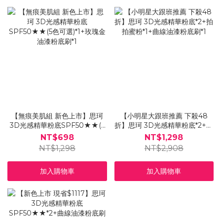
【無痕美肌組 新色上市】思珂
【小明星大跟班推薦 下殺48
3D光感精華粉底SPF50★★(5
折】思珂 3D光感精華粉底*2+拍
色可選)*1+玫瑰金油漆粉底刷*1
拍蜜粉*1+曲線油漆粉底刷*1
NT$698
NT$1,298
NT$1,298
NT$2,908
加入購物車
加入購物車