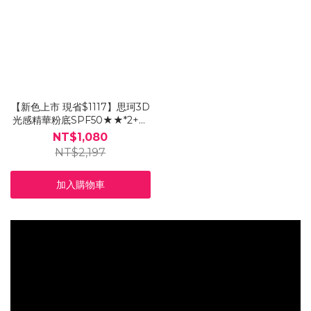
【新色上市 現省$1117】思珂3D
光感精華粉底SPF50★★*2+曲
線油漆粉底刷
NT$1,080
NT$2,197
加入購物車