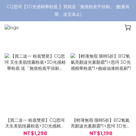
CQ思珂【3D光感精華粉底 】買就送「無痕粉底平頭刷」 (數量有
限，送完為止)
【買二送一 粉底雙星】CQ思珂
【輕薄無瑕 限時5折】B12氧氣
天生美肌恆霧粉底+3D光感精華
亮顏波光素顏霜*1+思珂 3D光感
粉底 送「無痕粉底平頭刷」
精華粉底*1+曲線油漆粉底刷*1
NT$1,298
NT$1,198