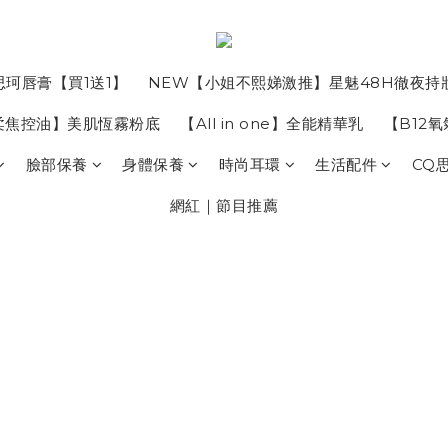
思珂唇膏【買1送1】
NEW【小姐不熙娣激推】星魅48H徹夜持
柔焦控油】美肌恆霧粉底
【All in one】全能精華乳
【B12
臉部保養
身體保養
時尚耳環
生活配件
CQ
網紅｜節目推薦