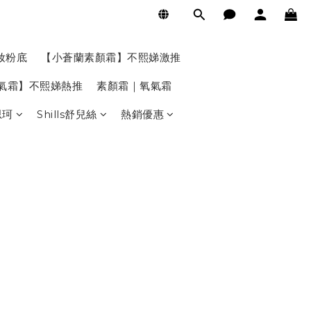
妝粉底
【小蒼蘭素顏霜】不熙娣激推
氧氣霜】不熙娣熱推
素顏霜｜氧氣霜
思珂
Shills舒兒絲
熱銷優惠