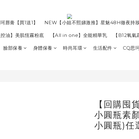
珂唇膏【買1送1】
NEW【小姐不熙娣激推】星魅48H徹夜持
焦控油】美肌恆霧粉底
【All in one】全能精華乳
【B12氧
臉部保養
身體保養
時尚耳環
生活配件
CQ思
【回購囤貨
小圓瓶素顏
小圓瓶)任選