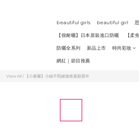
beautiful girls
beautiful girl
思
【很耐曬】日本原裝進口防曬
【柔
防曬全系列
新品上市
時尚彩妝
網紅｜節目推薦
View All
/
【小蒼蘭】小姐不熙娣激推素顏霜🌸