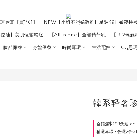
珂唇膏【買1送1】
NEW【小姐不熙娣激推】星魅48H徹夜持
焦控油】美肌恆霧粉底
【All in one】全能精華乳
【B12氧
臉部保養
身體保養
時尚耳環
生活配件
CQ思
韓系轻奢
全館滿$499免運 on o
精選耳環 - 任選2件$19