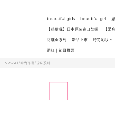
beautiful girls
beautiful girl
思
【很耐曬】日本原裝進口防曬
【柔
防曬全系列
新品上市
時尚彩妝
網紅｜節目推薦
View All
/
時尚耳環
/
珍珠系列