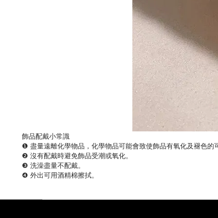
飾品配戴小常識
❶ 盡量遠離化學物品，化學物品可能會致使飾品有氧化及褪色的
❷ 沒有配戴時避免飾品受潮或氧化。
❸ 洗澡盡量不配戴。
❹ 外出可用酒精棉擦拭。