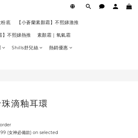
BUY NOW
妝粉底
【小蒼蘭素顏霜】不熙娣激推
氣霜】不熙娣熱推
素顏霜｜氧氣霜
珂
Shills舒兒絲
熱銷優惠
珍珠滴釉耳環
rder
9 (女神必備款) on selected