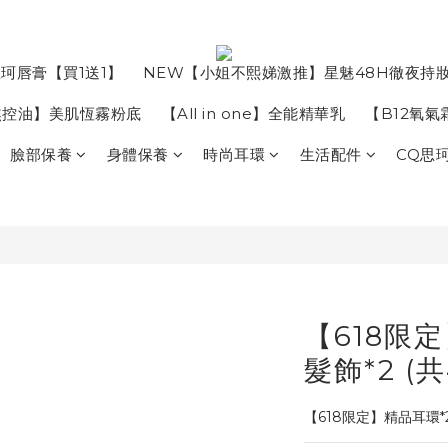
珂唇膏【買1送1】
NEW【小姐不熙娣激推】星魅48H徹夜持
焦控油】美肌恆霧粉底
【All in one】全能精華乳
【B12氧
臉部保養
身體保養
時尚耳環
生活配件
CQ思
【618限
髮飾*2 (共
【618限定】精品耳環*2