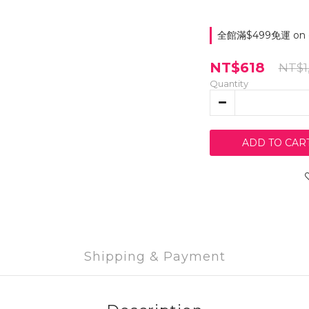
全館滿$499免運 on o
NT$618
NT$1
Quantity
ADD TO CAR
Shipping & Payment