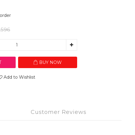
rder
,596
T
BUY NOW
Add to Wishlist
Customer Reviews