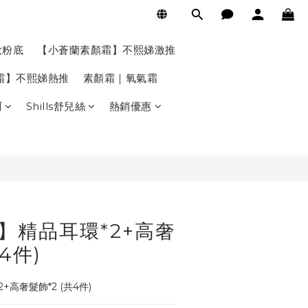
BUY NOW
妝粉底
【小蒼蘭素顏霜】不熙娣激推
氣霜】不熙娣熱推
素顏霜｜氧氣霜
珂
Shills舒兒絲
熱銷優惠
定】精品耳環*2+高奢
4件)
+高奢髮飾*2 (共4件)