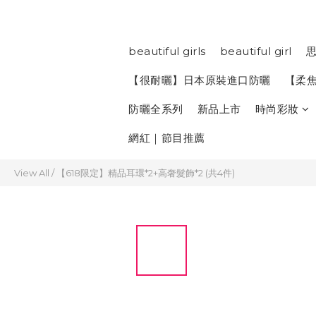
beautiful girls
beautiful girl
思
【很耐曬】日本原裝進口防曬
【柔
防曬全系列
新品上市
時尚彩妝
網紅｜節目推薦
View All
/
【618限定】精品耳環*2+高奢髮飾*2 (共4件)