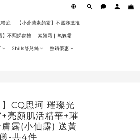
BUY NOW
妝粉底
【小蒼蘭素顏霜】不熙娣激推
氣霜】不熙娣熱推
素顏霜｜氧氣霜
珂
Shills舒兒絲
熱銷優惠
】CQ思珂 璀璨光
+亮顏肌活精華+璀
膚露(小仙露) 送黃
儀-共4件