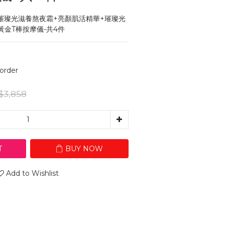
璀璨光滋養熬夜霜+亮顏肌活精華+璀璨光
黃金T棒按摩儀-共4件
rder
$3,858
T
BUY NOW
Add to Wishlist