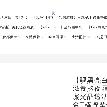
珂唇膏【買1送1】
NEW【小姐不熙娣激推】星魅48H徹夜持
焦控油】美肌恆霧粉底
【All in one】全能精華乳
【B12氧
臉部保養
身體保養
時尚耳環
生活配件
CQ思
【驅黑亮白
滋養熬夜霜
璨光晶透活
金T棒按摩