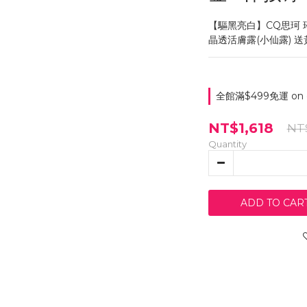
【驅黑亮白】CQ思珂 
晶透活膚露(小仙露) 送
全館滿$499免運 on o
NT$1,618
NT
Quantity
ADD TO CAR