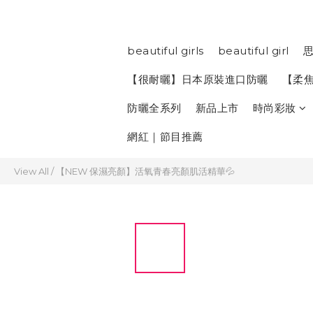
beautiful girls
beautiful girl
思
【很耐曬】日本原裝進口防曬
【柔
防曬全系列
新品上市
時尚彩妝
網紅｜節目推薦
View All
/
【NEW 保濕亮顏】活氧青春亮顏肌活精華💦