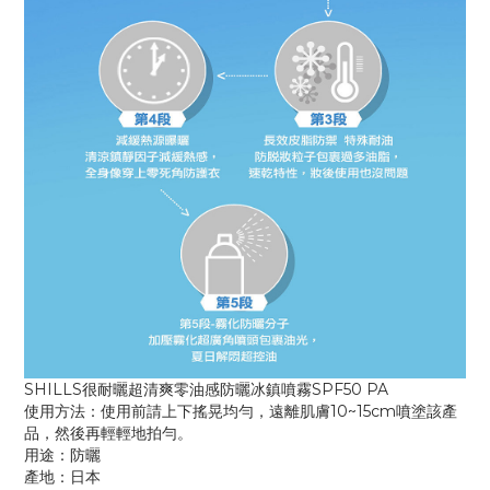
SHILLS很耐曬超清爽零油感防曬冰鎮噴霧SPF50 PA
使用方法：使用前請上下搖晃均勻，遠離肌膚10~15cm噴塗該產
品，然後再輕輕地拍勻。
用途：防曬
產地：日本