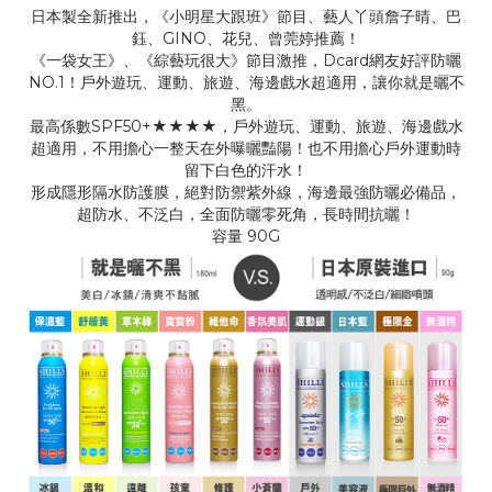
日本製全新推出，《小明星大跟班》節目、藝人丫頭詹子晴、巴
鈺、GINO、花兒、曾莞婷推薦！
《一袋女王》、《綜藝玩很大》節目激推，Dcard網友好評防曬
NO.1！戶外遊玩、運動、旅遊、海邊戲水超適用，讓你就是曬不
黑。
最高係數SPF50+★★★★，戶外遊玩、運動、旅遊、海邊戲水
超適用，不用擔心一整天在外曝曬豔陽！也不用擔心戶外運動時
留下白色的汗水！
形成隱形隔水防護膜，絕對防禦紫外線，海邊最強防曬必備品，
超防水、不泛白，全面防曬零死角，長時間抗曬！
容量
90G