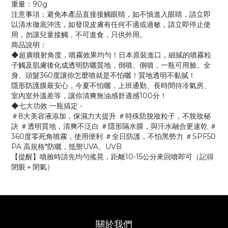
重量：90g
注意事項：避免本產品直接接觸眼睛，如不慎進入眼睛，請立即
以清水徹底沖洗，如發現皮膚有任何不適或過敏，請立即停止使
用，勿讓兒童接觸，不可進食，只供外用。
商品說明：
◆超廣噴射角度，噴霧效果均勻！日本原裝進口，細膩的噴霧粒
子觸及肌膚後化成透明防曬質地，倒噴、側噴，一瓶可用臉、全
身、頭髮360度讓你怎麼噴就是不怕曬！質地透明不黏膩！
隱形防護膜最安心，今夏不怕曬，上班通勤、長時間待冷氣房、
室內室外溫差等，讓你清爽無油感舒適感100分！
◆七大功效 一瓶搞定 -
＃8大美容液添加，保濕力大提升 ＃特殊防脫妝粒子，不脫妝秘
訣 ＃透明質地，清爽不泛白 ＃隱形隔水膜，與汗水融合更速乾 ＃
360度零死角噴霧，使用便利 ＃全日防護，不怕黑勢力 ＃SPF50
PA 高規格*防曬，抵禦UVA、UVB
【提醒】噴臉時請先均勻搖晃，距離10-15公分來回噴即可（記得
閉眼＋閉氣）
關於我們