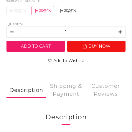
噴霧選項
: 日本金*3
日本藍*3
日本金*3
日本銀*3
Quantity
ADD TO CART
BUY NOW
Add to Wishlist
Shipping &
Customer
Description
Payment
Reviews
Description