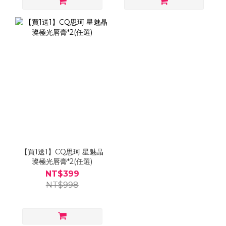
【買1送1】CQ思珂 星魅晶
璨極光唇膏*2(任選)
NT$399
NT$998