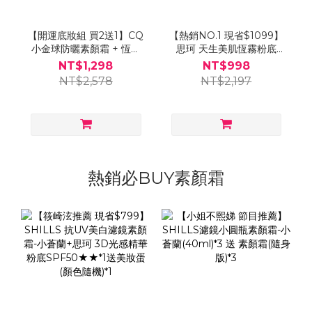
【開運底妝組 買2送1】CQ
【熱銷NO.1 現省$1099】
小金球防曬素顏霜 + 恆霧
思珂 天生美肌恆霧粉底
粉底 送「玫瑰油漆粉底
+全能極淨玫瑰潔顏乳 送
NT$1,298
NT$998
刷」-小姐不熙娣推薦
「玫瑰油漆粉底刷」-蘿莉
NT$2,578
NT$2,197
塔推薦
熱銷必BUY素顏霜