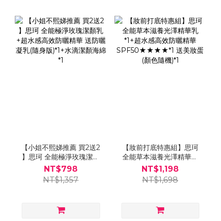
【小姐不熙娣推薦 買2送2
【妝前打底特惠組】思珂
】思珂 全能極淨玫瑰潔顏
全能草本滋養光澤精華乳
乳+超水感高效防曬精華
*1+超水感高效防曬精華
NT$798
NT$1,198
送防曬凝乳(隨身版)*1+水
SPF50★★★★*1 送美妝
NT$1,357
NT$1,698
滴潔顏海綿*1
蛋(顏色隨機)*1