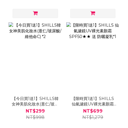
【今日買1送1】SHILLS韓
【限時買1送1】SHILLS
女神美肌化妝水(薏仁/玻尿
仙氣濾鏡UV裸光素顏霜
酸/維他命C) *2
SPF50★★ 送 防曬凝乳*1
NT$299
NT$699
NT$998
NT$1,279