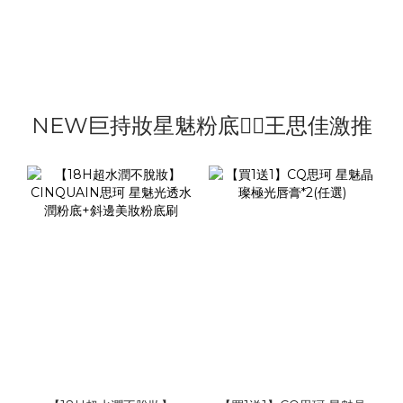
NEW巨持妝星魅粉底❤️‍🔥王思佳激推