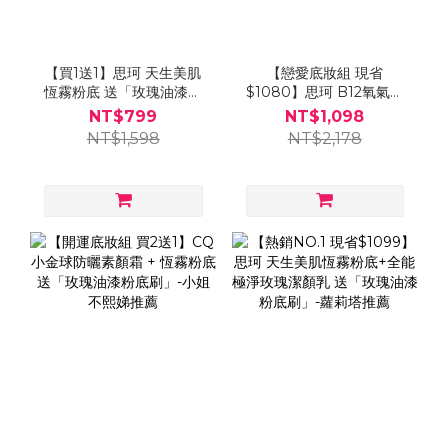
【買1送1】思珂 天生美肌
【戀愛底妝組 現省
恆霧粉底 送「玫瑰油漆粉
$1080】思珂 B12氧氣亮
底刷」
顏波光素顏霜*1+3D光感精
NT$799
NT$1,098
華粉底*1+好萊霧唇膏(顏色
NT$1,598
NT$2,178
隨機)