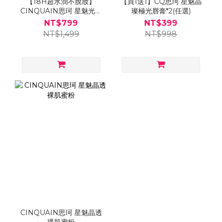
【18H超水潤不脫妝】
【買1送1】CQ思珂 星魅晶
CINQUAIN思珂 星魅光透
璨極光唇膏*2(任選)
水潤粉底+斜邊美妝粉底刷
NT$799
NT$399
NT$1,499
NT$998
CINQUAIN思珂 星魅晶透