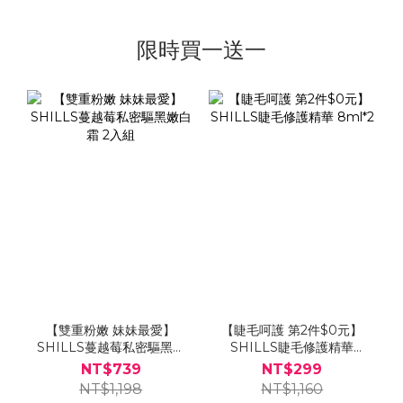
限時買一送一
【雙重粉嫩 妹妹最愛】
【睫毛呵護 第2件$0元】
SHILLS蔓越莓私密驅黑嫩
SHILLS睫毛修護精華
白霜 2入組
8ml*2
NT$739
NT$299
NT$1,198
NT$1,160