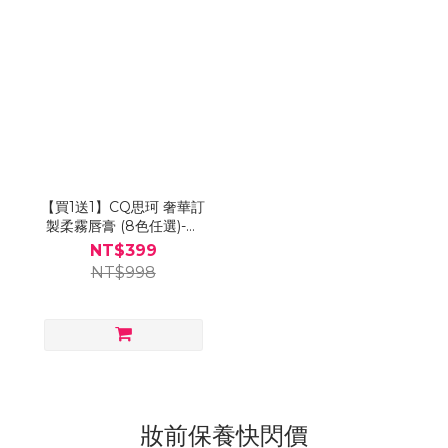
【買1送1】CQ思珂 奢華訂
製柔霧唇膏 (8色任選)-售
價已折-第2件$0
NT$399
NT$998
妝前保養快閃價