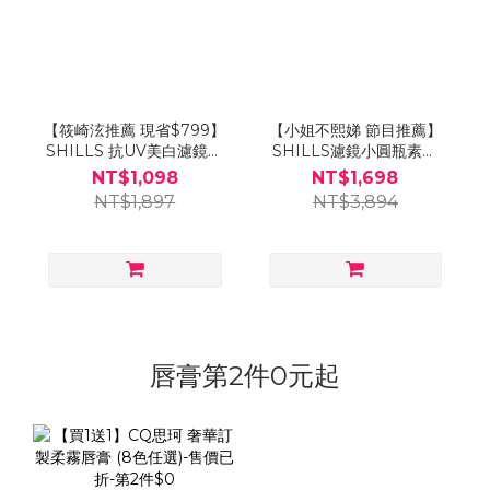
【筱崎泫推薦 現省$799】
【小姐不熙娣 節目推薦】
SHILLS 抗UV美白濾鏡素
SHILLS濾鏡小圓瓶素顏
顏霜-小蒼蘭+思珂 3D光感
霜-小蒼蘭(40ml)*3 送 素
NT$1,098
NT$1,698
精華粉底SPF50★★*1送
顏霜(隨身版)*3
NT$1,897
NT$3,894
美妝蛋(顏色隨機)*1
唇膏第2件0元起