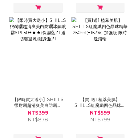
【限時買大送小】SHILLS
【買1送1 植萃美肌】
很耐曬超清爽美白防曬冰
SHILLS紅魔纖四色晶球精
鎮噴霧SPF50+★★(保濕
華250ml(+157%)-加強版
NT$399
NT$599
藍)*1 送防曬凝乳(隨身瓶)*1
限時送滾輪
NT$878
NT$799