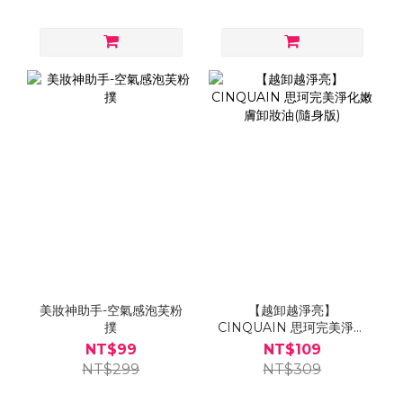
美妝神助手-空氣感泡芙粉
【越卸越淨亮】
撲
CINQUAIN 思珂完美淨化
嫩膚卸妝油(隨身版)
NT$99
NT$109
NT$299
NT$309