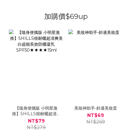
加購價$69up
【隨身便攜版 小明星激
美妝神助手-斜邊美妝蛋
推】SHILLS很耐曬超清爽
NT$69
美白超能長效防曬凝乳
NT$79
NT$269
SPF50★★★★15ml
NT$279