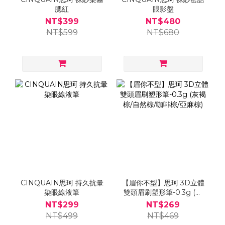
腮紅
眼影盤
NT$399
NT$480
NT$599
NT$680
CINQUAIN思珂 持久抗暈
【眉你不型】思珂 3D立體
染眼線液筆
雙頭眉刷塑形筆-0.3g (灰
褐棕/自然棕/咖啡棕/亞麻
NT$299
NT$269
棕)
NT$499
NT$469