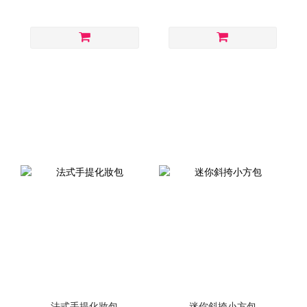
法式手提化妝包
迷你斜挎小方包