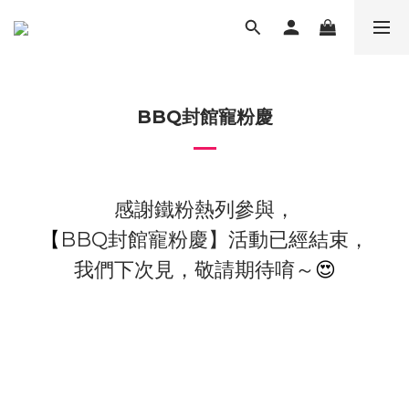
BBQ封館寵粉慶
感謝鐵粉熱列參與，
【
BBQ封館寵粉慶】活動已經結束，
我們下次見，敬請期待唷～
😍